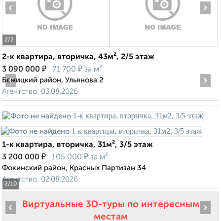
‹
›
2
/2
2-к квартира, вторичка, 43м², 2/5 этаж
₽
₽
3 090 000
71 700
за м²
‹
›
Бежицкий район, Ульянова 2
Агентство, 03.08.2026
1-к квартира, вторичка, 31м², 3/5 этаж
₽
₽
3 200 000
105 000
за м²
Фокинский район, Красных Партизан 34
Агентство, 02.08.2026
2
/10
Виртуальные 3D-туры по интересным
‹
›
местам