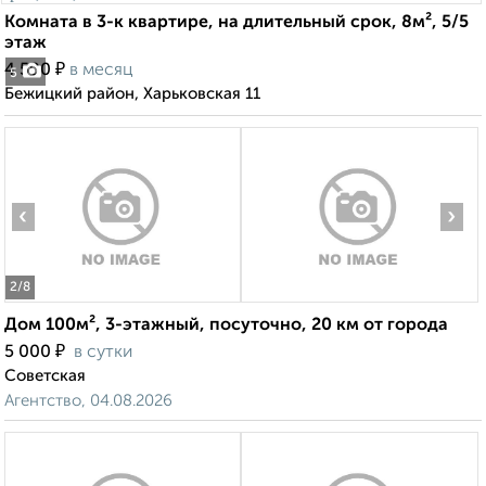
Комната в 3-к квартире, на длительный срок, 8м², 5/5
этаж
₽
4 500
в месяц
5
Бежицкий район, Харьковская 11
‹
›
2
/8
Дом 100м², 3-этажный, посуточно, 20 км от города
₽
5 000
в сутки
Советская
Агентство, 04.08.2026