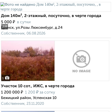
Дом 140м², 2-этажный, посуточно, в черте города
₽
5 000
в сутки
2
/8
Брянск, ул.Розы Люксембург, д.24
Собственник, 06.08.2026
1
Участок 10 сот., ИЖС, в черте города
₽
₽
1 200 000
1 200
за сотку
Бежицкий район, Успенская 10
Собственник, 23.11.2020