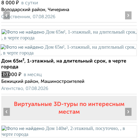
₽
8 000
в сутки
Володарский район, Чичерина
‹
›
Собственник, 07.08.2026
Дом 65м², 1-этажный, на длительный срок, в черте
города
₽
10 000
в месяц
2
/7
Бежицкий район, Машиностроителей
Агентство, 07.08.2026
Виртуальные 3D-туры по интересным
‹
›
местам