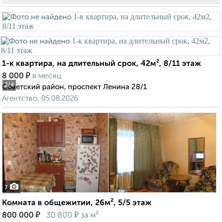
1-к квартира, на длительный срок, 42м², 8/11 этаж
₽
8 000
в месяц
2
/4
Советский район, проспект Ленина 28/1
Агентство, 05.08.2026
7
Комната в общежитии, 26м², 5/5 этаж
₽
₽
800 000
30 800
за м²