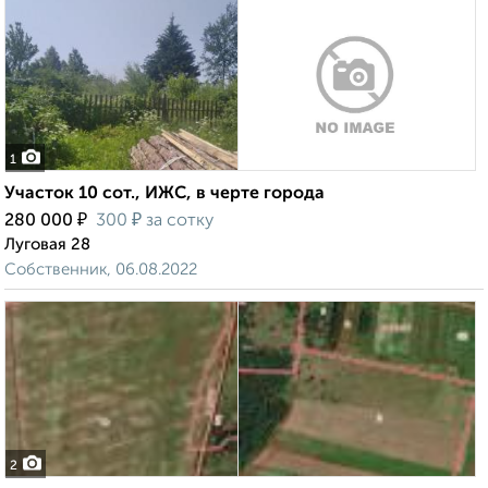
1
Участок 10 сот., ИЖС, в черте города
₽
₽
280 000
300
за сотку
Луговая 28
Собственник, 06.08.2022
2