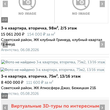
‹
›
2
/2
3-к квартира, вторичка, 98м², 2/5 этаж
₽
₽
15 061 200
154 000
за м²
Советский район, ЖК клубный Гринвуд, клубный квартал
‹
›
Гринвуд
Агентство, 06.08.2026
3-к квартира, вторичка, 75м², 13/16 этаж
₽
₽
8 400 000
111 600
за м²
Советский район, ЖК Атмосфера Джаз, Бежицкая 21Б
Агентство, 05.08.2026
2
/2
Виртуальные 3D-туры по интересным
‹
›