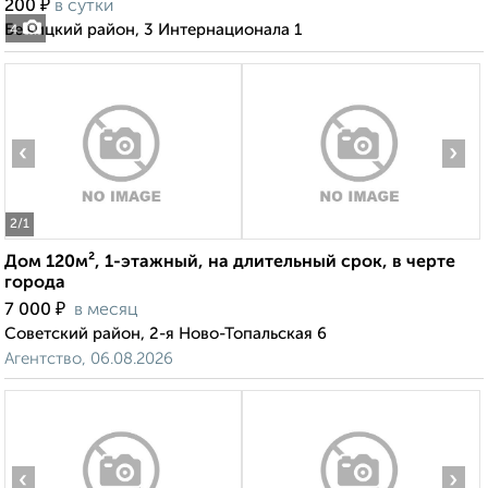
₽
200
в сутки
Бежицкий район, 3 Интернационала 1
4
‹
›
2
/1
Дом 120м², 1-этажный, на длительный срок, в черте
города
₽
7 000
в месяц
Советский район, 2-я Ново-Топальская 6
Агентство, 06.08.2026
‹
›