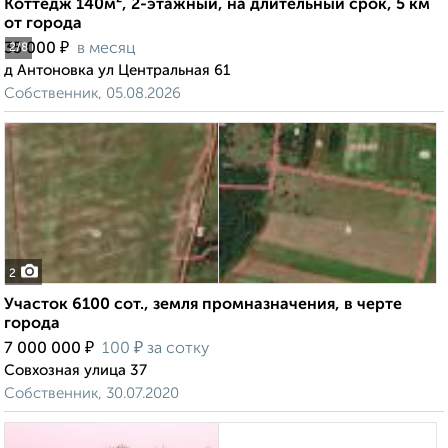
Коттедж 140м², 2-этажный, на длительный срок, 5 км
от города
₽
35 000
в месяц
2
/8
д Антоновка ул Центральная 61
Собственник, 05.08.2026
2
Участок 6100 сот., земля промназначения, в черте
города
₽
₽
7 000 000
100
за сотку
Совхозная улица 37
Собственник, 30.07.2020