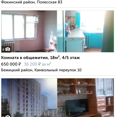
Фокинский район, Полесская 83
8
Комната в общежитии, 18м², 4/5 этаж
₽
₽
650 000
36 200
за м²
Бежицкий район, Камвольный переулок 10