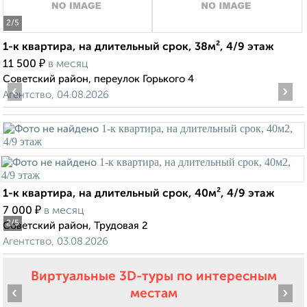
2
/5
1-к квартира, на длительный срок, 38м², 4/9 этаж
₽
11 500
в месяц
Советский район, переулок Горького 4
‹
›
Агентство, 04.08.2026
1-к квартира, на длительный срок, 40м², 4/9 этаж
₽
7 000
в месяц
2
/5
Советский район, Трудовая 2
Агентство, 03.08.2026
Виртуальные 3D-туры по интересным
‹
›
местам