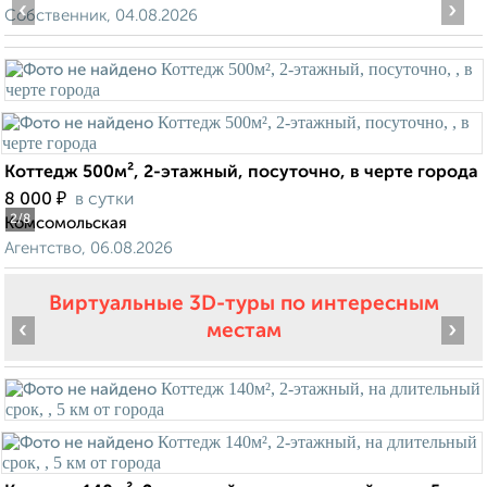
‹
›
Собственник, 04.08.2026
Коттедж 500м², 2-этажный, посуточно, в черте города
₽
8 000
в сутки
2
/8
Комсомольская
Агентство, 06.08.2026
Виртуальные 3D-туры по интересным
‹
›
местам