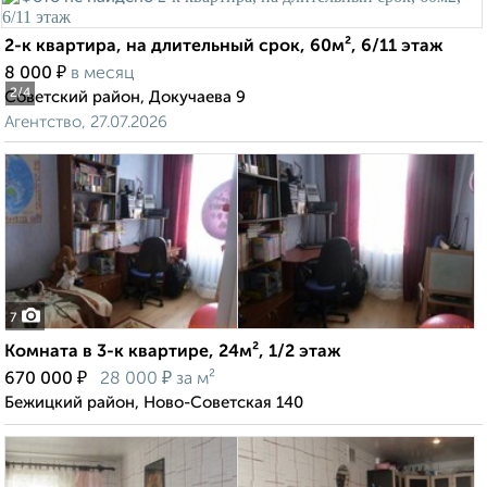
2-к квартира, на длительный срок, 60м², 6/11 этаж
₽
8 000
в месяц
2
/4
Советский район, Докучаева 9
Агентство, 27.07.2026
7
Комната в 3-к квартире, 24м², 1/2 этаж
₽
₽
670 000
28 000
за м²
Бежицкий район, Ново-Советская 140