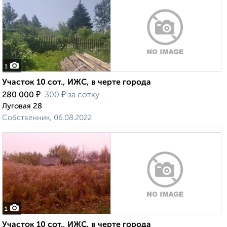
1
Участок 10 сот., ИЖС, в черте города
₽
₽
280 000
300
за сотку
Луговая 28
Собственник, 06.08.2022
1
Участок 10 сот., ИЖС, в черте города