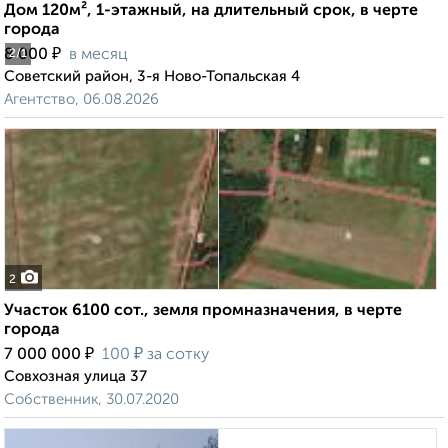
Дом 120м², 1-этажный, на длительный срок, в черте
города
₽
8 000
в месяц
2
/1
Советский район, 3-я Ново-Топальская 4
Агентство, 06.08.2026
2
Участок 6100 сот., земля промназначения, в черте
города
₽
₽
7 000 000
100
за сотку
Совхозная улица 37
Собственник, 30.07.2020