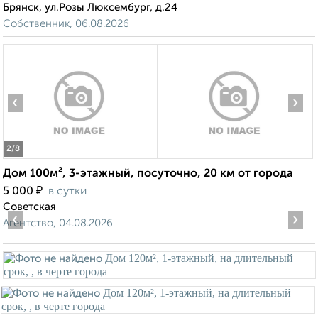
Брянск, ул.Розы Люксембург, д.24
Собственник, 06.08.2026
‹
›
2
/8
Дом 100м², 3-этажный, посуточно, 20 км от города
₽
5 000
в сутки
Советская
‹
›
Агентство, 04.08.2026