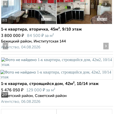
‹
›
2
/2
1-к квартира, вторичка, 45м², 9/10 этаж
₽
₽
3 800 000
84 500
за м²
Бежицкий район, Институтская 144
‹
›
Агентство, 04.08.2026
1-к квартира, строящийся дом, 42м², 10/14 этаж
₽
₽
5 476 050
129 000
за м²
2
/2
Советский район, Советский район
Агентство, 06.08.2026