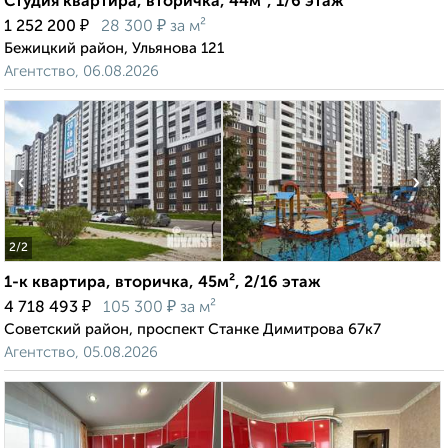
Студия квартира, вторичка, 44м², 1/6 этаж
₽
₽
1 252 200
28 300
за м²
Бежицкий район, Ульянова 121
Агентство, 06.08.2026
‹
›
2
/2
1-к квартира, вторичка, 45м², 2/16 этаж
₽
₽
4 718 493
105 300
за м²
Советский район, проспект Станке Димитрова 67к7
Агентство, 05.08.2026