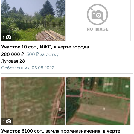
1
Участок 10 сот., ИЖС, в черте города
₽
₽
280 000
300
за сотку
Луговая 28
Собственник, 06.08.2022
2
Участок 6100 сот., земля промназначения, в черте