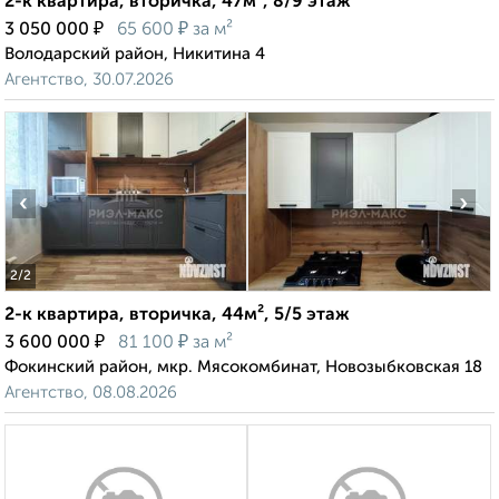
2-к квартира, вторичка, 47м², 8/9 этаж
₽
₽
3 050 000
65 600
за м²
Володарский район, Никитина 4
Агентство, 30.07.2026
‹
›
2
/2
2-к квартира, вторичка, 44м², 5/5 этаж
₽
₽
3 600 000
81 100
за м²
Фокинский район, мкр. Мясокомбинат, Новозыбковская 18
Агентство, 08.08.2026