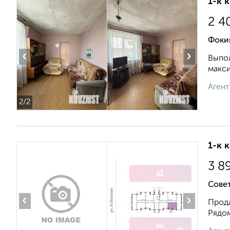
1-к 
2 4
Фоки
‹
›
Выпол
макси
Агент
2
/2
1-к 
3 8
Сове
‹
›
Прода
Рядом