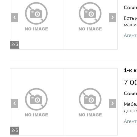
Совет
‹
›
Есть 
машин
Агент
2
/3
1-к 
7 0
Совет
‹
›
Мебел
допол
Агент
2
/5