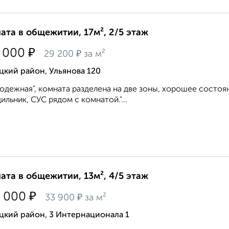
ата в общежитии, 17м², 2/5 этаж
₽
 000
₽
29 200
за м²
кий район, Ульянова 120
одежная", комната разделена на две зоны, хорошее состоян
ильник, СУС рядом с комнатой."...
ата в общежитии, 13м², 4/5 этаж
₽
 000
₽
33 900
за м²
цкий район, 3 Интернационала 1