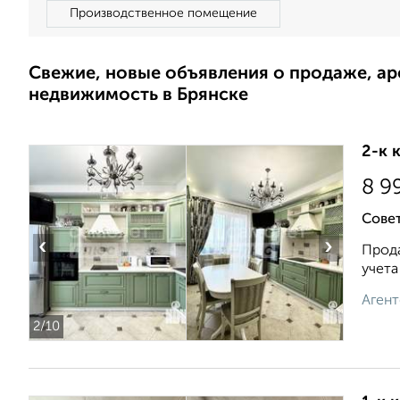
Производственное помещение
Свежие, новые объявления о продаже, а
недвижимость в Брянске
2-к 
8 9
Совет
‹
›
Прода
учета
Агент
2
/10