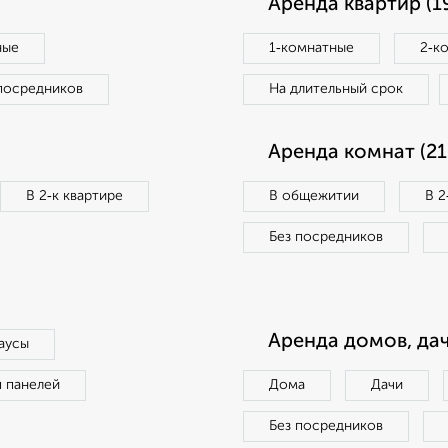
Аренда квартир (1
ные
1‑комнатные
2‑к
посредников
На длительный срок
Аренда комнат (21
В 2‑к квартире
В общежитии
В 2
Без посредников
Аренда домов, дач
аусы
п панелей
Дома
Дачи
Без посредников