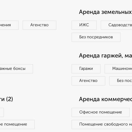
Аренда земельных 
чения
Агенство
ИЖС
Садоводст
Без посредников
Аренда гаржей, м
ражные боксы
Гаражи
Машиноме
Агенство
Без по
 (2)
Аренда коммерчес
Офисное помещение
ое помещение
Помещение свободного н