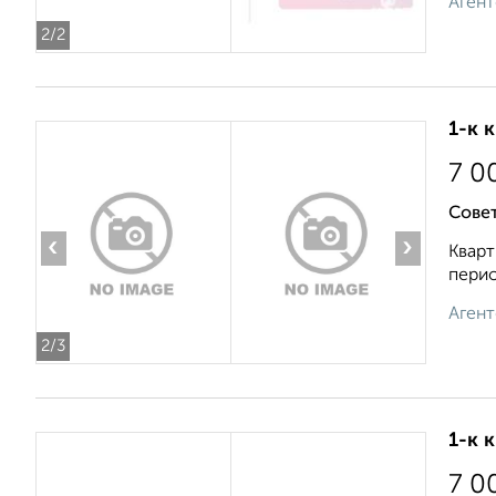
Агент
2
/2
1-к 
7 0
Совет
‹
›
Кварт
перио
Агент
2
/3
1-к 
7 0