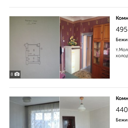
Комн
495
Бежиц
т.Мол
холод
8
Комн
440
Бежи