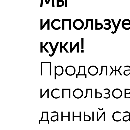
Мы
₽
7 310 000
использу
Средняя цена район
Это предложение
Средняя цена по городу
куки!
Похожие предложения рядом
2‑комнатные квартиры недалеко от Советский район
Продолж
использо
данный са