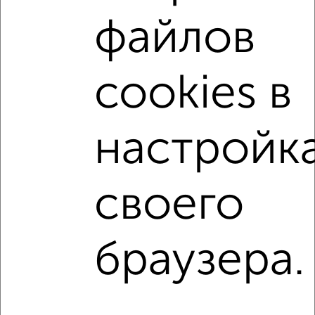
2-к квартиры
Поиск по схожим параметрам:
файлов
Советский район
на улице Советский район
не первый этаж
не последний этаж
с балконом
cookies в
с центральным отоплением
Вторичное жилье
в кирпичном доме
с раздельным санузлом
настройк
площадью до 70 м²
С кухней-гостиной
С паркингом
своего
↑ НАВЕРХ К МЕНЮ
браузера.
Однокомнатные
Двухкомнатные
Трехкомнатные
4‑комнатные
Квартиры студии
От застройщика
Без посредников
Вторичное жилье
В новостройке
В строящемся доме
В новом доме