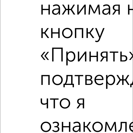
нажимая 
кнопку
«Принять»
Рядом, с меньшей ценой
Недалеко от Советский район с ценой ниже
подтверж
что я
‹
›
2
/2
ознакомле
2-к квартира, вторичка, 67м², 3/15 этаж