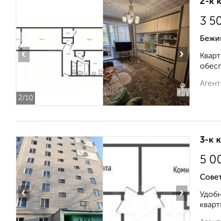
2-к 
3 5
Бежи
‹
›
Кварт
обесп
Агент
2
/10
3-к 
5 0
Совет
‹
›
Удобн
кварт