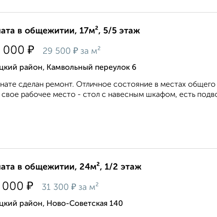
ата в общежитии, 17м², 5/5 этаж
₽
 000
₽
29 500
за м²
цкий район, Камвольный переулок 6
нате сделан ремонт. Отличное состояние в местах общего п
 свое рабочее место - стол с навесным шкафом, есть подво
ата в общежитии, 24м², 1/2 этаж
₽
 000
₽
31 300
за м²
цкий район, Ново-Советская 140