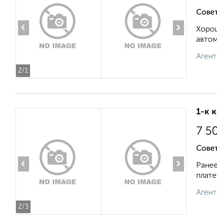
Сове
‹
›
Хорош
автом
Агент
2
/1
1-к 
7 5
Совет
‹
›
Ранее
плате
Агент
2
/3