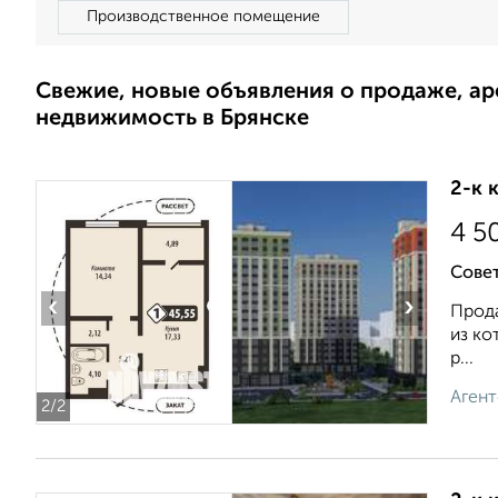
Производственное помещение
Свежие, новые объявления о продаже, а
недвижимость в Брянске
2-к 
4 5
Совет
‹
›
Прода
из к
р...
Агент
2
/2