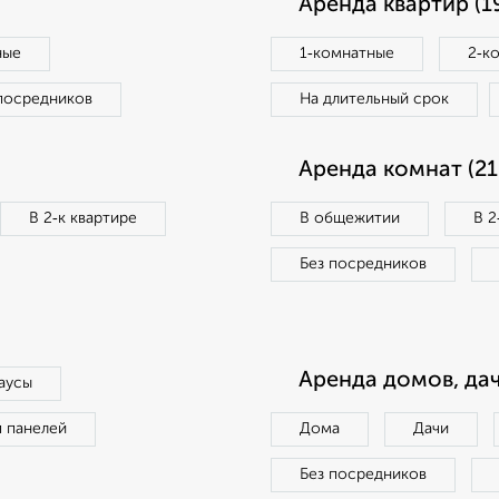
Аренда квартир (1
ные
1‑комнатные
2‑к
посредников
На длительный срок
Аренда комнат (21
В 2‑к квартире
В общежитии
В 2
Без посредников
Аренда домов, дач
аусы
п панелей
Дома
Дачи
Без посредников