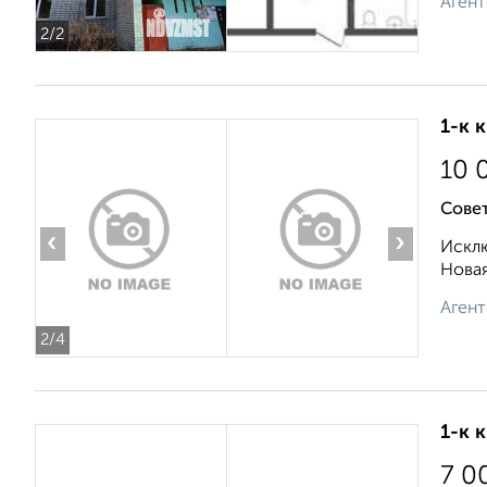
Агент
2
/2
1-к 
10 
Совет
‹
›
Исклю
Новая
Агент
2
/4
1-к 
7 0