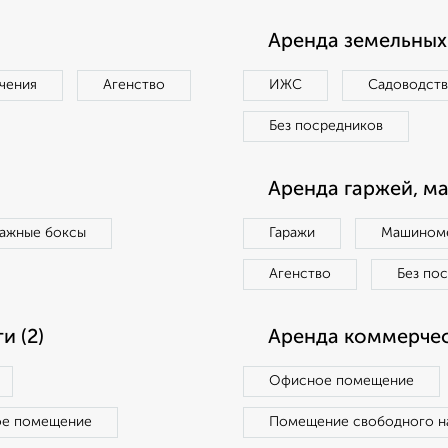
Аренда земельных 
чения
Агенство
ИЖС
Садоводст
Без посредников
Аренда гаржей, м
ражные боксы
Гаражи
Машиноме
Агенство
Без по
 (2)
Аренда коммерчес
Офисное помещение
ое помещение
Помещение свободного н