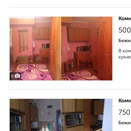
Комн
500
Бежи
В ком
кухне
8
Комн
750
Бежи