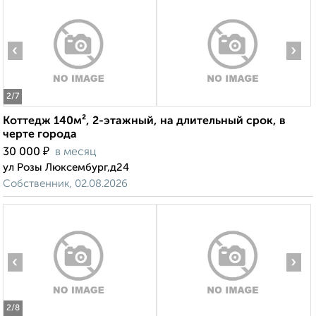
‹
›
2
/7
Коттедж 140м², 2-этажный, на длительный срок, в
черте города
₽
30 000
в месяц
ул Розы Люксембург,д24
Собственник, 02.08.2026
‹
›
2
/8