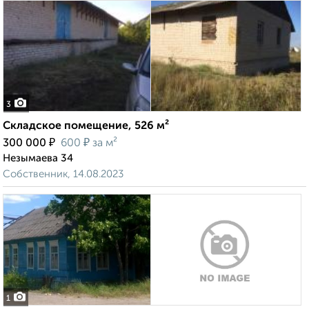
3
Складское помещение, 526 м²
₽
₽
300 000
600
за м²
Незымаева 34
Собственник, 14.08.2023
1