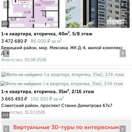
‹
›
2
/2
1-к квартира, вторичка, 40м², 5/8 этаж
₽
₽
3 472 680
86 000
за м²
Бежицкий район, мкр. Мексика, ЖК Д-4, жилой комплекс
‹
›
Д-4
Агентство, 05.08.2026
1-к квартира, вторичка, 35м², 2/16 этаж
₽
₽
3 665 493
105 300
за м²
Советский район, проспект Станке Димитрова 67к7
Агентство, 31.07.2026
2
/2
Виртуальные 3D-туры по интересным
‹
›