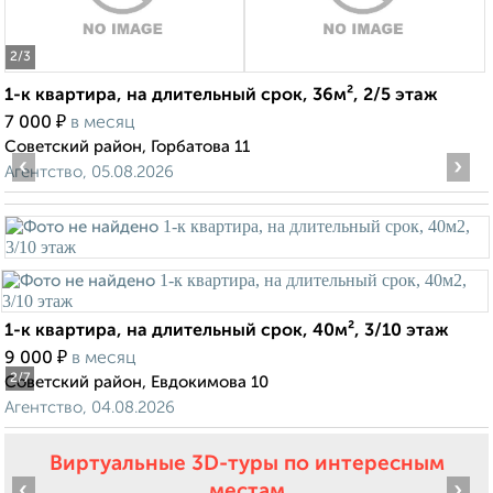
2
/3
1-к квартира, на длительный срок, 36м², 2/5 этаж
₽
7 000
в месяц
Советский район, Горбатова 11
‹
›
Агентство, 05.08.2026
1-к квартира, на длительный срок, 40м², 3/10 этаж
₽
9 000
в месяц
2
/7
Советский район, Евдокимова 10
Агентство, 04.08.2026
Виртуальные 3D-туры по интересным
‹
›
местам