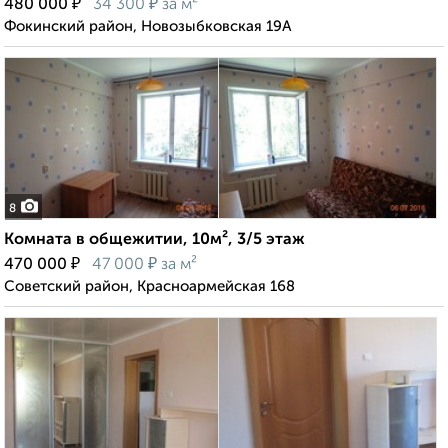
₽
₽
480 000
34 300
за м²
Фокинский район, Новозыбковская 19А
8
Комната в общежитии, 10м², 3/5 этаж
₽
₽
470 000
47 000
за м²
Советский район, Красноармейская 168