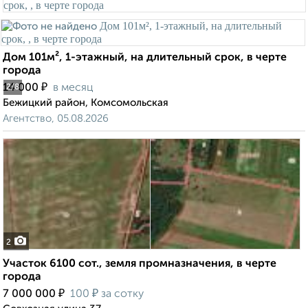
Дом 101м², 1-этажный, на длительный срок, в черте
города
₽
14 000
в месяц
2
/8
Бежицкий район, Комсомольская
Агентство, 05.08.2026
2
Участок 6100 сот., земля промназначения, в черте
города
₽
₽
7 000 000
100
за сотку