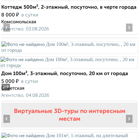
Коттедж 500м², 2-этажный, посуточно, в черте города
₽
8 000
в сутки
Комсомольская
‹
›
Агентство, 03.08.2026
Дом 100м², 3-этажный, посуточно, 20 км от города
₽
5 000
в сутки
2
/8
Советская
Агентство, 04.08.2026
Виртуальные 3D-туры по интересным
‹
›
местам