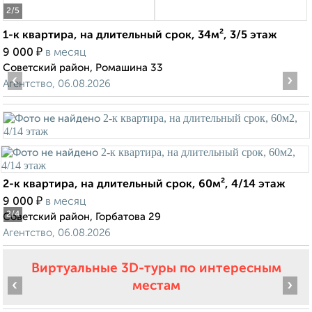
2
/5
1-к квартира, на длительный срок, 34м², 3/5 этаж
₽
9 000
в месяц
Советский район, Ромашина 33
‹
›
Агентство, 06.08.2026
2-к квартира, на длительный срок, 60м², 4/14 этаж
₽
9 000
в месяц
2
/4
Советский район, Горбатова 29
Агентство, 06.08.2026
Виртуальные 3D-туры по интересным
‹
›
местам