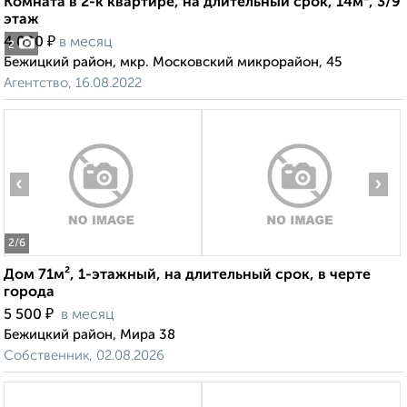
Комната в 2-к квартире, на длительный срок, 14м², 3/9
этаж
₽
4 000
в месяц
2
Бежицкий район, мкр. Московский микрорайон, 45
Агентство, 16.08.2022
‹
›
2
/6
Дом 71м², 1-этажный, на длительный срок, в черте
города
₽
5 500
в месяц
Бежицкий район, Мира 38
Собственник, 02.08.2026