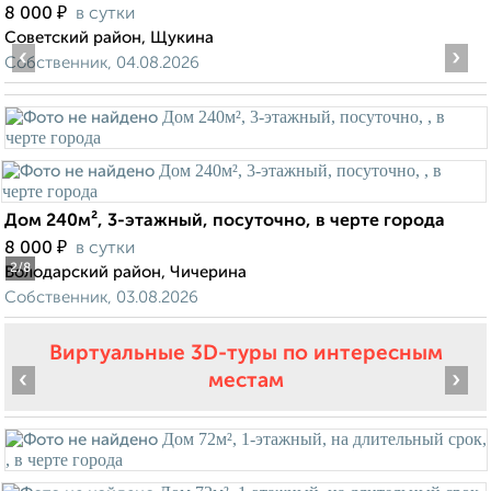
₽
8 000
в сутки
Советский район, Щукина
‹
›
Собственник, 04.08.2026
Дом 240м², 3-этажный, посуточно, в черте города
₽
8 000
в сутки
2
/8
Володарский район, Чичерина
Собственник, 03.08.2026
Виртуальные 3D-туры по интересным
‹
›
местам