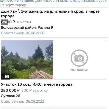
Дом 72м², 1-этажный, на длительный срок, в черте
города
₽
6 000
в месяц
2
/8
Володарский район, Разина 9
Собственник, 06.08.2026
1
Участок 10 сот., ИЖС, в черте города
₽
₽
280 000
300
за сотку
Луговая 28
Собственник, 06.08.2022