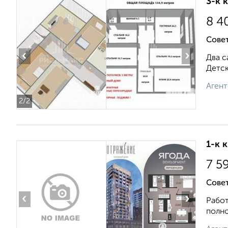
3-к 
8 4
Совет
‹
›
Два с
Детск
Агент
2
/2
1-к 
7 5
Сове
‹
›
Работ
полно