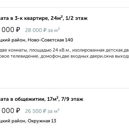
ата в 3-к квартире, 24м², 1/2 этаж
₽
 000
₽
28 000
за м²
цкий район, Ново-Советская 140
две комнаты, площадью 24 кВ.м., изолированная детская,д
вое телевидение, домофон,две входных двери,окна выходят 
ата в общежитии, 17м², 7/9 этаж
₽
 000
₽
26 500
за м²
цкий район, Окружная 13