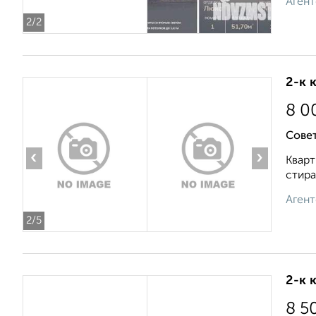
Агент
2
/2
2-к 
8 0
Сове
‹
›
Кварт
стира
Агент
2
/5
2-к 
8 5