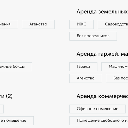
Аренда земельных 
чения
Агенство
ИЖС
Садоводст
Без посредников
Аренда гаржей, м
ражные боксы
Гаражи
Машиноме
Агенство
Без по
 (2)
Аренда коммерчес
Офисное помещение
ое помещение
Помещение свободного н