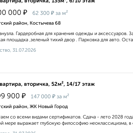
квартира, вторичка, 135м², 6/10 этаж
₽
00 000
₽
62 300
за м²
ский район, Костычева 68
анузла. Гардеробная для хранения одежды и аксессуаров. 
ая площадка ,зеленый тихий двор . Парковка для авто. Ост
ство, 31.07.2026
квартира, вторичка, 52м², 14/17 этаж
₽
99 900
₽
147 000
за м²
тский район, ЖК Новый Город
аем со всеми видами сертификатов. Сдача - лето 2028 го
й мере выражает глубокую философию неоклассицизма, в о