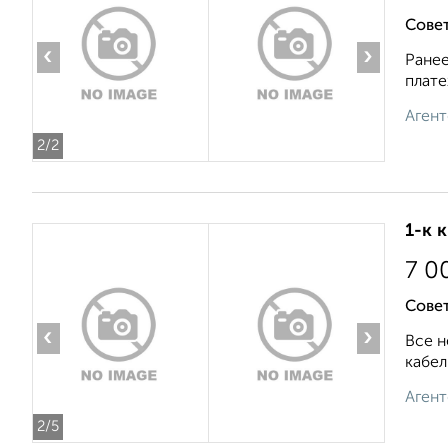
Сове
‹
›
Ранее
плате
Агент
2
/2
1-к 
7 0
Совет
‹
›
Все н
кабел
Агент
2
/5