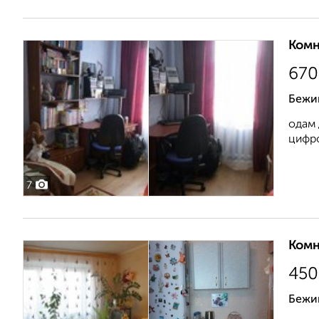
Комн
670
Бежи
одам 
цифро
7
Комн
450
Бежи