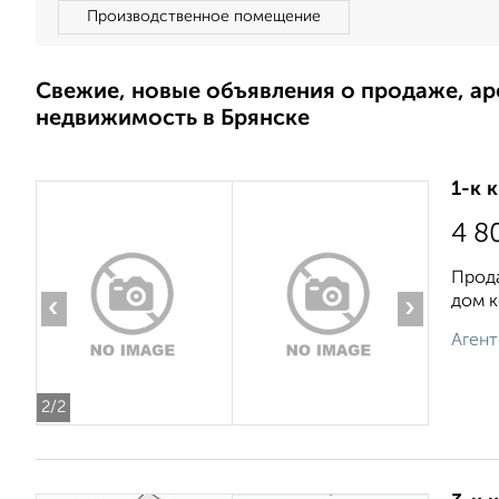
Производственное помещение
Свежие, новые объявления о продаже, а
недвижимость в Брянске
1-к 
4 8
Прода
дом к
‹
›
Агент
2
/2