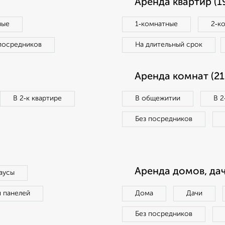
Аренда квартир (1
ные
1‑комнатные
2‑к
посредников
На длительный срок
Аренда комнат (21
В 2‑к квартире
В общежитии
В 2
Без посредников
Аренда домов, дач
аусы
п панелей
Дома
Дачи
Без посредников