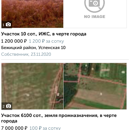
1
Участок 10 сот., ИЖС, в черте города
₽
₽
1 200 000
1 200
за сотку
Бежицкий район, Успенская 10
Собственник, 23.11.2020
2
Участок 6100 сот., земля промназначения, в черте
города
₽
₽
7 000 000
100
за сотку