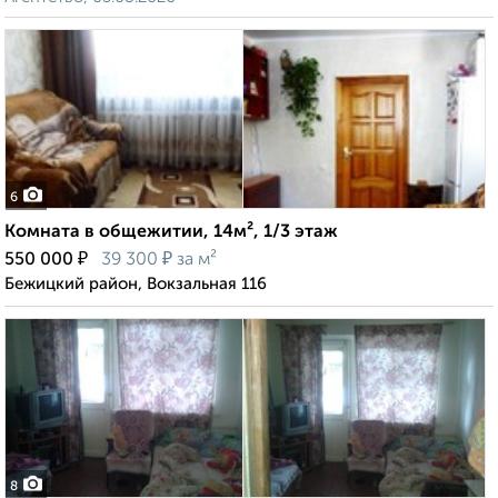
6
Комната в общежитии, 14м², 1/3 этаж
₽
₽
550 000
39 300
за м²
Бежицкий район, Вокзальная 116
8