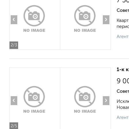
7 5
Совет
‹
›
Кварт
перио
Агент
2
/3
1-к 
9 0
Совет
‹
›
Исклю
Новая
Агент
2
/5