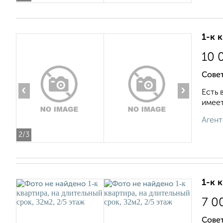
1-к 
10 
Совет
‹
›
Есть 
имеет
Агент
2
/3
1-к 
7 0
Совет