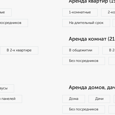
Аренда квартир (1
ные
1‑комнатные
2‑к
посредников
На длительный срок
Аренда комнат (21
В 2‑к квартире
В общежитии
В 2
Без посредников
Аренда домов, дач
аусы
п панелей
Дома
Дачи
Без посредников