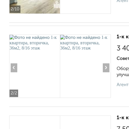
Агент
2
/10
1-к 
3 4
Сове
‹
›
Обору
улучш
Агент
2
/2
1-к 