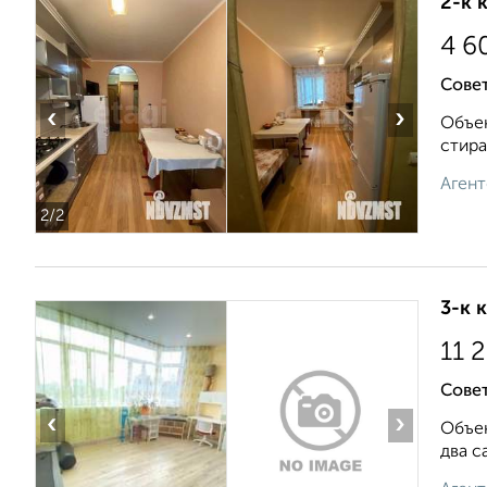
2-к 
4 6
Совет
‹
›
Объек
стира
Агент
2
/2
3-к 
11 
Сове
‹
›
Объек
два с