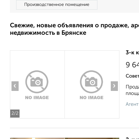
Производственное помещение
Свежие, новые объявления о продаже, а
недвижимость в Брянске
3-к 
9 6
Сове
‹
›
Прода
площа
Агент
2
/2