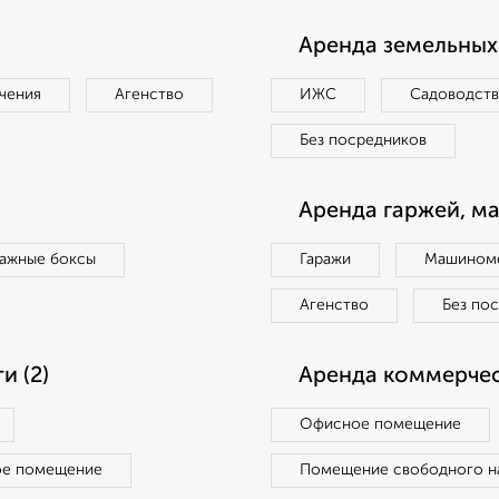
Аренда земельных 
чения
Агенство
ИЖС
Садоводст
Без посредников
Аренда гаржей, м
ражные боксы
Гаражи
Машиноме
Агенство
Без по
 (2)
Аренда коммерчес
Офисное помещение
ое помещение
Помещение свободного н