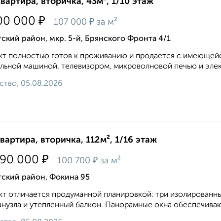
квартира, вторичка, 43м², 1/10 этаж
₽
00 000
₽
107 000
за м²
ский район, мкр. 5-й, Брянского Фронта 4/1
т полностью готов к проживанию и продается с имеющейс
льной машиной, телевизором, микроволновой печью и элект
ство, 05.08.2026
квартира, вторичка, 112м², 1/16 этаж
₽
290 000
₽
100 700
за м²
тский район, Фокина 95
т отличается продуманной планировкой: три изолированные
анузла и утепленный балкон. Панорамные окна обеспечиваю