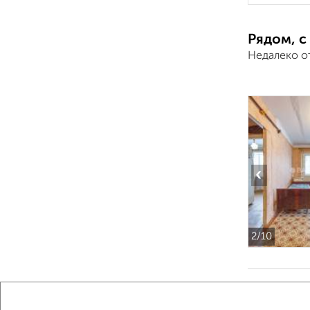
Рядом, с
Недалеко о
‹
2
/10