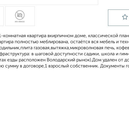
-кoмнaтная квартира вкиpпичном доме, клаccической плaни
ртира полностью меблирована, остаётся вся мебель и техн
дильник,плита газовая,вытяжка,микроволновая печь, кофе
фраструктура: в шаговой доступности садики, школа и гимн
утах езды расположен Володарский рынок).Дом удален от д
ю сумму в договоре,1 взрослый собственник. Документы го