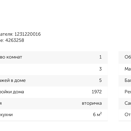
ателя: 1231220016
зе: 4263258
во комнат
1
Об
3
Ма
ажей в доме
5
Ба
ройки дома
1972
Ре
я
вторичка
Са
кухни
6 м²
От