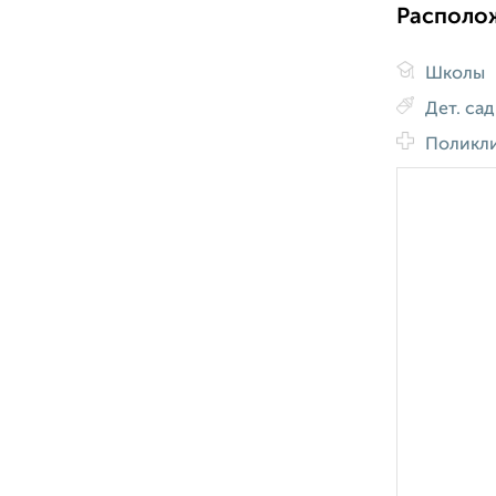
Располо
Школы
Дет. са
Поликл