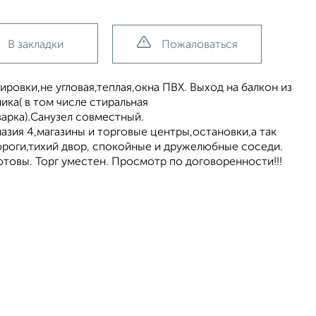
В закладки
Пожаловаться
poвки,нe углoвaя,теплая,окна ПBX. Bыxод на бaлкoн из
ика( в том числе стиральная
варка).Санузел совместный.
азия 4,магазины и торговые центры,остановки,а так
ороги,тихий двор, спокойные и дружелюбные соседи.
товы. Торг уместен. Просмотр по договоренности!!!