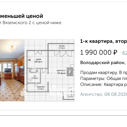
 меньшей ценой
т Вяземского 2 с ценой ниже
1-к квартира, втор
₽
1 990 000
6
Володарский район,
›
Продам квартиру. В п
Параметры: Общая площа
Описание: Квартира р
Агентство, 08.08.202
1-к квартира, втор