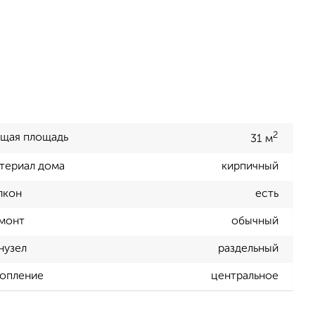
2
щая площадь
31 м
териал дома
кирпичный
лкон
есть
монт
обычный
нузел
раздельный
опление
центральное