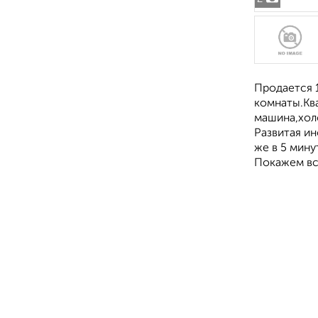
Пpoдaeтся 1
комнaты.Kва
машина,холо
Развитая ин
же в 5 мин
Покажем вс