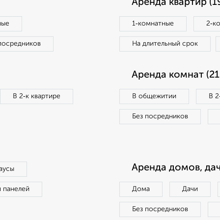
Аренда квартир (1
ные
1‑комнатные
2‑к
посредников
На длительный срок
Аренда комнат (21
В 2‑к квартире
В общежитии
В 2
Без посредников
Аренда домов, дач
аусы
п панелей
Дома
Дачи
Без посредников