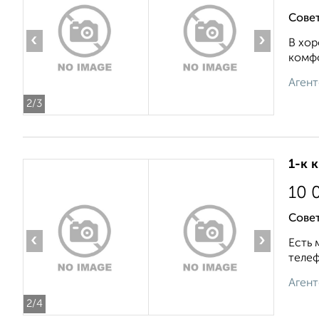
Совет
‹
›
В хор
комфо
Агент
2
/3
1-к 
10 
Совет
‹
›
Есть 
телеф
Агент
2
/4