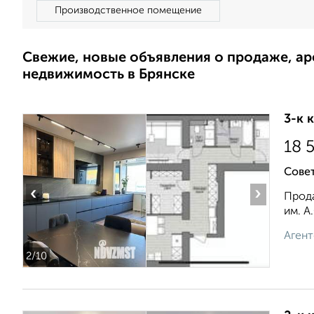
Производственное помещение
Свежие, новые объявления о продаже, а
недвижимость в Брянске
3-к 
18 
Совет
‹
›
Прода
им. А
Агент
2
/10