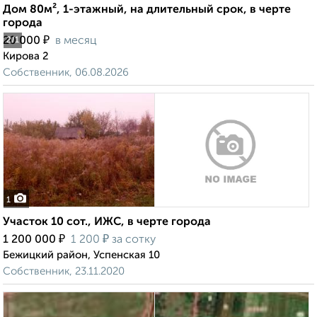
Дом 80м², 1-этажный, на длительный срок, в черте
города
₽
20 000
в месяц
2
/1
Кирова 2
Собственник, 06.08.2026
1
Участок 10 сот., ИЖС, в черте города
₽
₽
1 200 000
1 200
за сотку
Бежицкий район, Успенская 10
Собственник, 23.11.2020