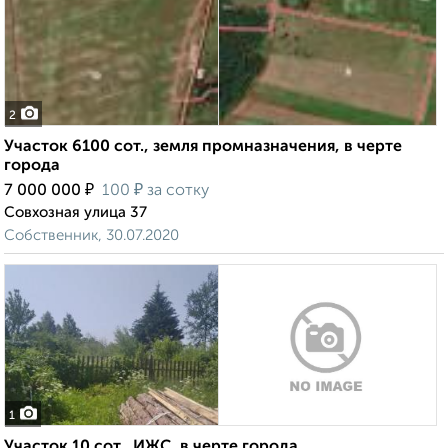
2
Участок 6100 сот., земля промназначения, в черте
города
₽
₽
7 000 000
100
за сотку
Совхозная улица 37
Собственник, 30.07.2020
1
Участок 10 сот., ИЖС, в черте города