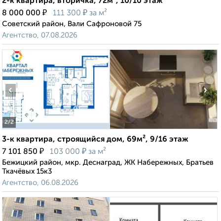
2-к квартира, вторичка, 72м², 10/10 этаж
₽
₽
8 000 000
111 300
за м²
Советский район, Вали Сафроновой 75
Агентство, 07.08.2026
‹
›
2
/2
3-к квартира, строящийся дом, 69м², 9/16 этаж
₽
₽
7 101 850
103 000
за м²
Бежицкий район, мкр. Деснаград, ЖК Набережных, Братьев
Ткачёвых 15к3
Агентство, 06.08.2026