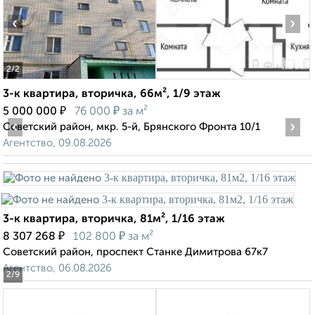
‹
›
2
/2
3-к квартира, вторичка, 66м², 1/9 этаж
₽
₽
5 000 000
76 000
за м²
‹
›
Советский район, мкр. 5-й, Брянского Фронта 10/1
Агентство, 09.08.2026
3-к квартира, вторичка, 81м², 1/16 этаж
₽
₽
8 307 268
102 800
за м²
Советский район, проспект Станке Димитрова 67к7
Агентство, 06.08.2026
2
/9