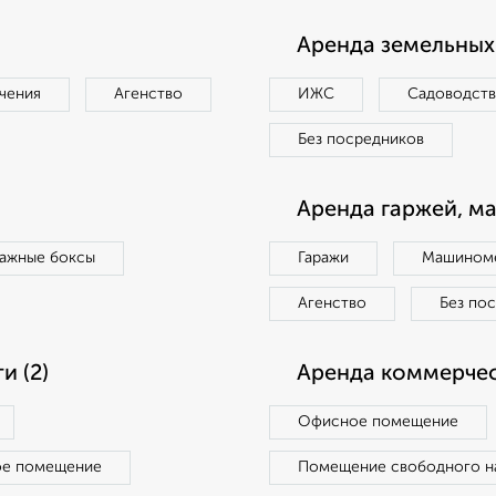
Аренда земельных 
чения
Агенство
ИЖС
Садоводст
Без посредников
Аренда гаржей, м
ражные боксы
Гаражи
Машиноме
Агенство
Без по
 (2)
Аренда коммерчес
Офисное помещение
ое помещение
Помещение свободного н