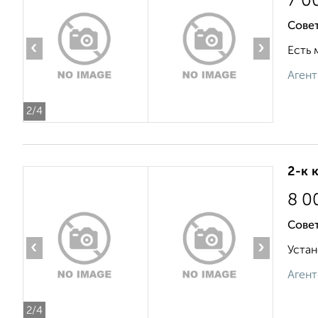
7 0
Совет
‹
›
Есть 
Агент
2
/4
2-к 
8 0
Совет
‹
›
Устан
Агент
2
/4