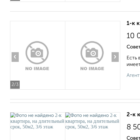
1-к 
10 
Совет
‹
›
Есть 
имеет
Агент
2
/3
2-к 
8 5
Сове