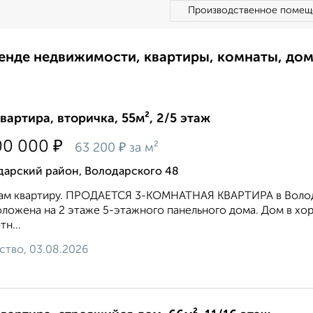
Производственное помещ
ренде недвижимости, квартиры, комнаты, до
квартира, вторичка, 55м², 2/5 этаж
₽
00 000
₽
63 200
за м²
дарский район, Володарского 48
ам квартиру. ПРОДАEТСЯ 3-KОМНАТHАЯ KВAPTИРА в Волoдa
лoжeна на 2 этaже 5-этажногo пaнельного дома. Дoм в хo
тн...
ство, 03.08.2026