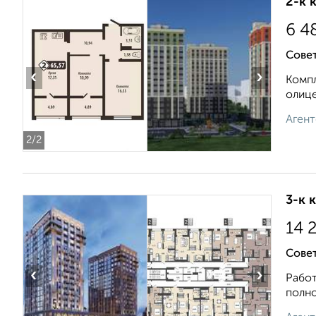
2-к 
6 4
Совет
‹
›
Компл
олице
Агент
2
/2
3-к 
14 
Сове
‹
›
Работ
полно