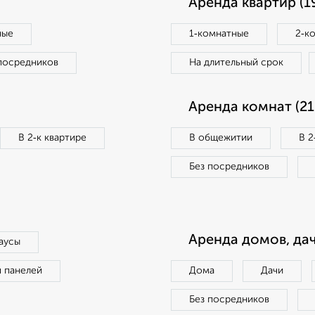
Аренда квартир (1
ные
1‑комнатные
2‑к
посредников
На длительный срок
Аренда комнат (21
В 2‑к квартире
В общежитии
В 2
Без посредников
Аренда домов, дач
аусы
п панелей
Дома
Дачи
Без посредников