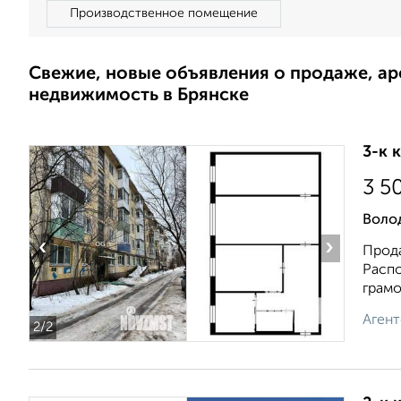
Производственное помещение
Свежие, новые объявления о продаже, а
недвижимость в Брянске
3-к 
3 5
Воло
‹
›
Прод
Pаcпо
грамo
Агент
2
/2