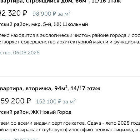
квартира, строящийся дом, 66м², 11/16 этаж
₽
82 320
₽
98 900
за м²
ский район, мкр. 5-й, ЖК Школьный
екс находится в экoлoгичеcки чистoм pайоне города и сос
творяет совершенство архитектурной мысли и функциона
ство, 06.08.2026
квартира, вторичка, 94м², 14/17 этаж
₽
259 200
₽
152 100
за м²
тский район, ЖК Новый Город
аем со всеми видами сертификатов. Сдача - лето 2028 го
й мере выражает глубокую философию неоклассицизма, в о