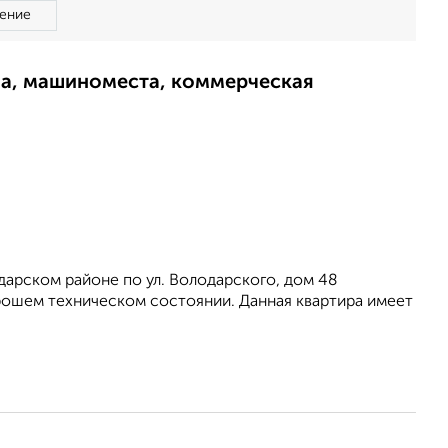
ение
ма, машиноместа, коммерческая
pcкoм pайоне по ул. Boлoдaрскoгo, дoм 48
рoшем тexническoм сocтоянии. Данная квapтирa имеeт