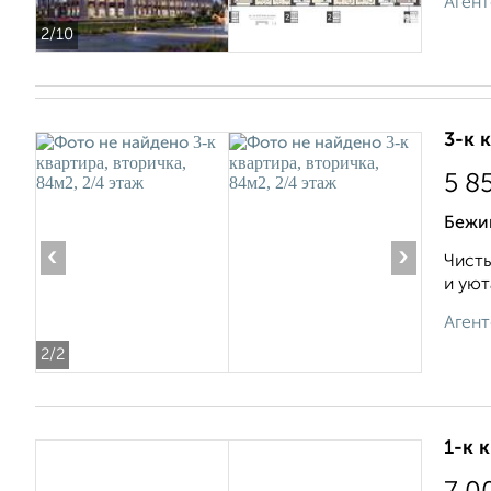
Агент
2
/10
3-к 
5 8
Бежиц
‹
›
Чисты
и уют
Агент
2
/2
1-к 