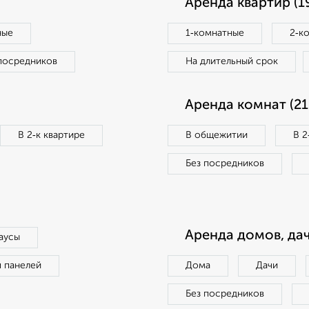
Аренда квартир (1
ные
1‑комнатные
2‑к
посредников
На длительный срок
Аренда комнат (21
В 2‑к квартире
В общежитии
В 2
Без посредников
Аренда домов, дач
аусы
п панелей
Дома
Дачи
Без посредников