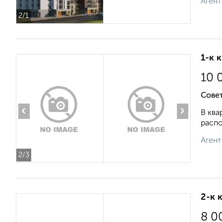
Агент
2
/1
1-к 
10 
Совет
‹
›
В ква
распо
Агент
2
/3
2-к 
8 0