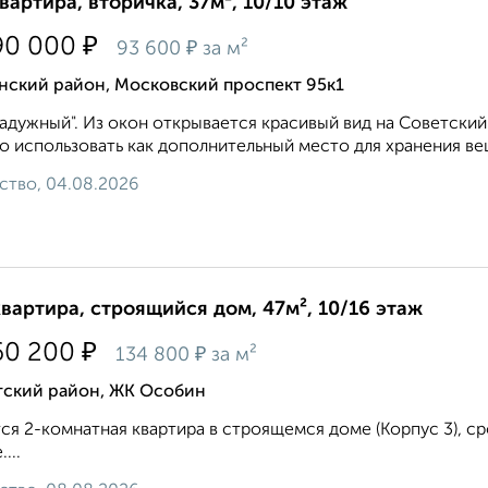
квартира, вторичка, 37м², 10/10 этаж
₽
90 000
₽
93 600
за м²
нский район, Московский проспект 95к1
адужный". Из окон открывается красивый вид на Советский
 использовать как дополнительный место для хранения веще
ство, 04.08.2026
квартира, строящийся дом, 47м², 10/16 этаж
₽
60 200
₽
134 800
за м²
тский район, ЖК Особин
ся 2-комнатная квартира в строящемся доме (Корпус 3), срок
...