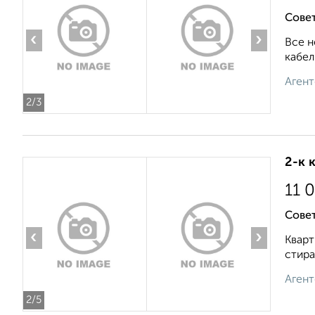
Сове
‹
›
Все н
кабел
Агент
2
/3
2-к 
11 
Совет
‹
›
Кварт
стира
Агент
2
/5