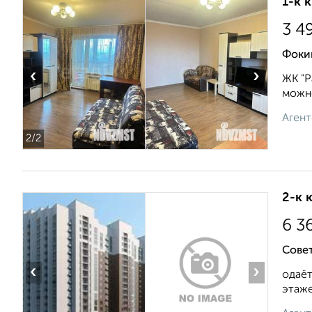
1-к 
3 4
Фоки
‹
›
ЖК "Р
можно
Агент
2
/2
2-к 
6 3
Сове
‹
›
одаёт
этаже.