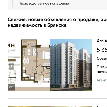
Производственное помещение
Свежие, новые объявления о продаже, а
недвижимость в Брянске
2-к 
5 3
Сове
‹
›
Прода
площа
Агент
2
/2