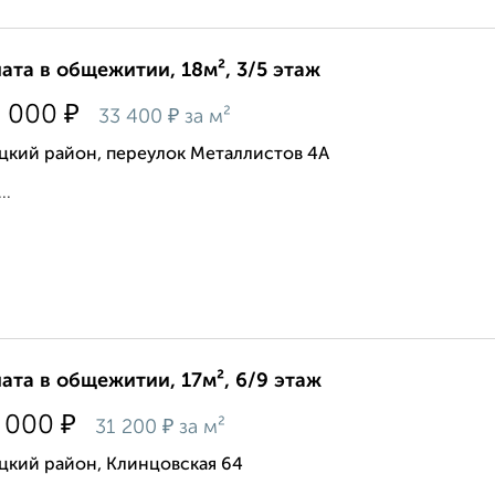
ата в общежитии, 18м², 3/5 этаж
₽
0 000
₽
33 400
за м²
цкий район, переулок Металлистов 4А
..
ата в общежитии, 17м², 6/9 этаж
₽
 000
₽
31 200
за м²
цкий район, Клинцовская 64