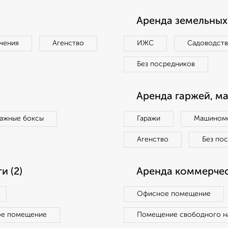
Аренда земельных 
чения
Агенство
ИЖС
Садоводст
Без посредников
Аренда гаржей, м
ражные боксы
Гаражи
Машиноме
Агенство
Без по
 (2)
Аренда коммерчес
Офисное помещение
ое помещение
Помещение свободного н