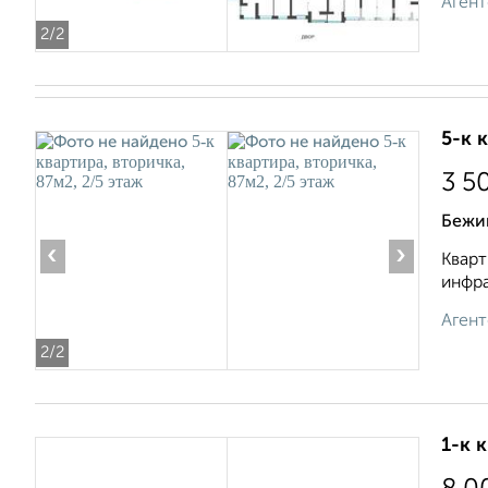
Агент
2
/2
5-к 
3 5
Бежи
‹
›
Кварт
инфра
Агент
2
/2
1-к 