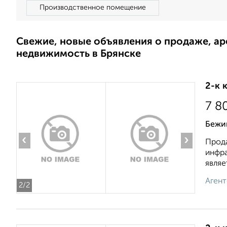
Производственное помещение
Свежие, новые объявления о продаже, а
недвижимость в Брянске
2-к 
7 8
Бежи
‹
›
Прода
инфр
являе
Агент
2
/2