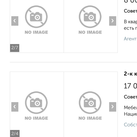
8 0
Совет
‹
›
В ква
есть 
Агент
2
/7
2-к 
17 
Сове
‹
›
Мебел
Нацио
Собст
2
/4