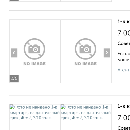
1-к 
7 0
Сове
‹
›
Есть 
машин
Агент
2
/6
1-к 
7 0
Совет