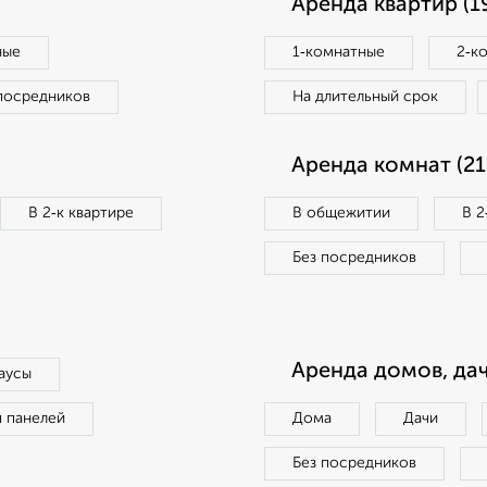
Аренда квартир (1
ные
1‑комнатные
2‑к
посредников
На длительный срок
Аренда комнат (21
В 2‑к квартире
В общежитии
В 2
Без посредников
Аренда домов, дач
аусы
п панелей
Дома
Дачи
Без посредников