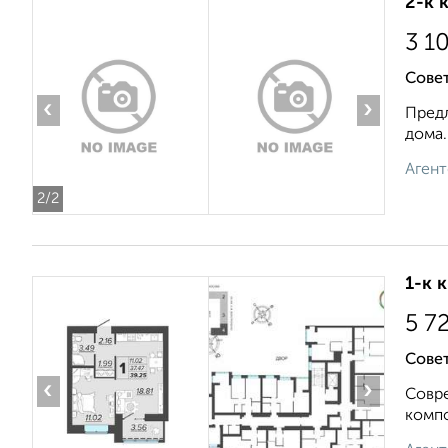
2-к 
3 1
Сове
‹
›
Предл
дома.
Агент
2
/2
1-к 
5 7
Сове
‹
›
Совре
компо