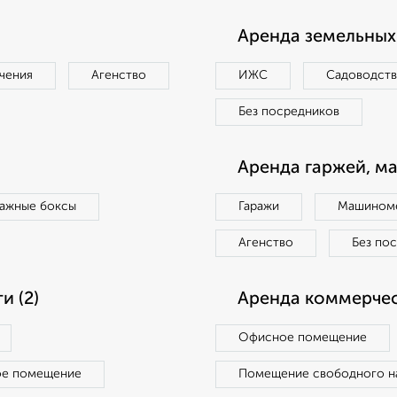
Аренда земельных 
чения
Агенство
ИЖС
Садоводст
Без посредников
Аренда гаржей, м
ражные боксы
Гаражи
Машиноме
Агенство
Без по
 (2)
Аренда коммерчес
Офисное помещение
ое помещение
Помещение свободного н