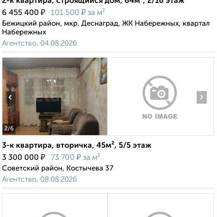
2-к квартира, строящийся дом, 64м², 2/16 этаж
₽
₽
6 455 400
101 500
за м²
Бежицкий район, мкр. Деснаград, ЖК Набережных, квартал
Набережных
Агентство, 04.08.2026
‹
›
2
/6
3-к квартира, вторичка, 45м², 5/5 этаж
₽
₽
3 300 000
73 700
за м²
Советский район, Костычева 37
Агентство, 08.08.2026