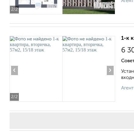
Агент
2
/2
1-к 
6 3
Совет
‹
›
Устан
входн
Агент
2
/2