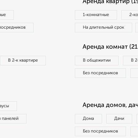
Аренда квартир (1
ные
1‑комнатные
2‑к
посредников
На длительный срок
Аренда комнат (21
В 2‑к квартире
В общежитии
В 2
Без посредников
Аренда домов, дач
аусы
п панелей
Дома
Дачи
Без посредников