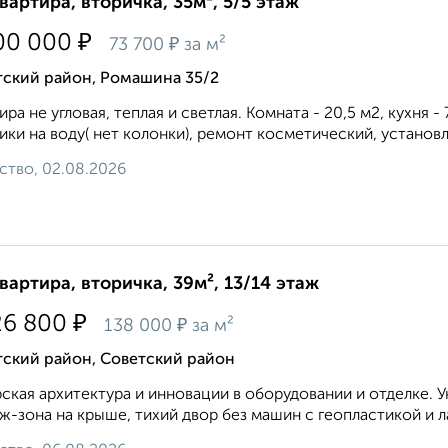
квартира, вторичка, 35м², 5/5 этаж
₽
00 000
₽
73 700
за м²
тский район, Ромашина 35/2
ира не угловая, теплая и светлая. Комната - 20,5 м2, кухня 
ики на воду( нет колонки), ремонт косметический, установл
ство, 02.08.2026
квартира, вторичка, 39м², 13/14 этаж
₽
26 800
₽
138 000
за м²
тский район, Советский район
ская архитектура и инновации в оборудовании и отделке. 
ж-зона на крыше, тихий двор без машин с геопластикой и 