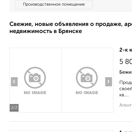
Производственное помещение
Свежие, новые объявления о продаже, а
недвижимость в Брянске
2-к 
5 8
Бежи
‹
›
Прода
своей
кв....
Агент
2
/2