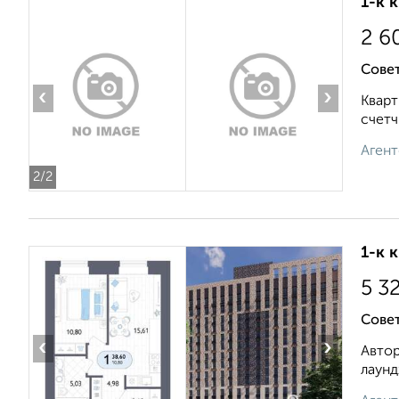
1-к 
2 6
Сове
‹
›
Кварт
счетч
Агент
2
/2
1-к 
5 3
Сове
‹
›
Автор
лаунд