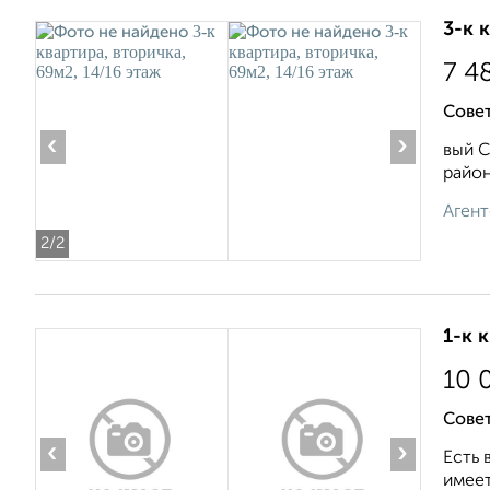
3-к 
7 4
Сове
‹
›
вый 
район
Агент
2
/2
1-к 
10 
Совет
‹
›
Есть 
имеет