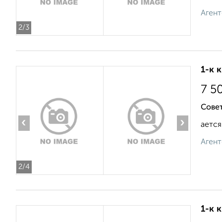
Агент
2
/3
1-к 
7 5
Совет
‹
›
ается
Агент
2
/4
1-к 