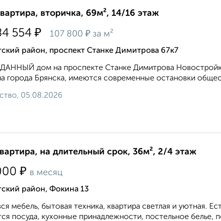
квартира, вторичка, 69м², 14/16 этаж
₽
84 554
₽
107 800
за м²
тский район, проспект Станке Димитрова 67к7
СДАННЫЙ дом на проспекте Станке Димитрова Новостройка
а города Брянска, имеются современные остановки общест
ство, 05.08.2026
квартира, на длительный срок, 36м², 2/4 этаж
₽
000
в месяц
ский район, Фокина 13
вся мебель, бытовая техника, квартира светлая и уютная. 
ся посуда, кухонные принадлежности, постельное белье, по