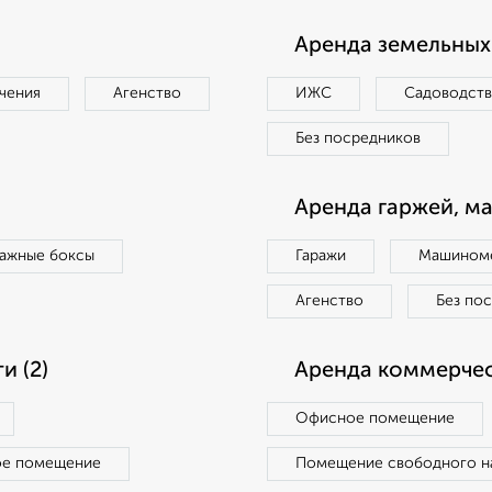
Аренда земельных 
чения
Агенство
ИЖС
Садоводст
Без посредников
Аренда гаржей, м
ражные боксы
Гаражи
Машиноме
Агенство
Без по
 (2)
Аренда коммерчес
Офисное помещение
ое помещение
Помещение свободного н