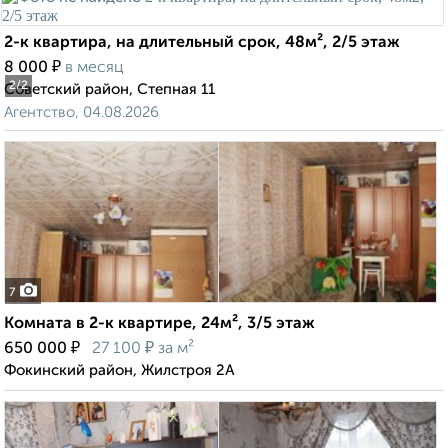
2-к квартира, на длительный срок, 48м², 2/5 этаж
₽
8 000
в месяц
2
/2
Советский район, Степная 11
Агентство, 04.08.2026
7
Комната в 2-к квартире, 24м², 3/5 этаж
₽
₽
650 000
27 100
за м²
Фокинский район, Жилстроя 2А