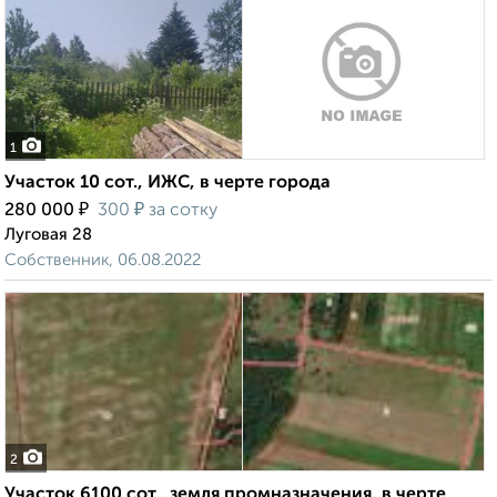
1
Участок 10 сот., ИЖС, в черте города
₽
₽
280 000
300
за сотку
Луговая 28
Собственник, 06.08.2022
2
Участок 6100 сот., земля промназначения, в черте