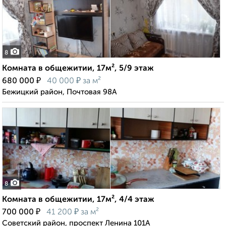
8
Комната в общежитии, 17м², 5/9 этаж
₽
₽
680 000
40 000
за м²
Бежицкий район, Почтовая 98А
8
Комната в общежитии, 17м², 4/4 этаж
₽
₽
700 000
41 200
за м²
Советский район, проспект Ленина 101А