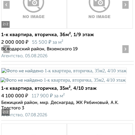
‹
›
2
/2
1-к квартира, вторичка, 36м², 1/9 этаж
₽
₽
2 000 000
55 500
за м²
‹
›
Володарский район, Вяземского 19
Агентство, 05.08.2026
1-к квартира, вторичка, 35м², 4/10 этаж
₽
₽
4 100 000
117 900
за м²
Бежицкий район, мкр. Деснаград, ЖК Рябиновый, А.К.
Толстого 3
2
/2
Агентство, 07.08.2026