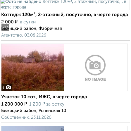
Коттедж 120м², 2-этажный, посуточно, в черте города
₽
2 000
в сутки
2
/7
Бежицкий район, Фабричная
Агентство, 03.08.2026
1
Участок 10 сот., ИЖС, в черте города
₽
₽
1 200 000
1 200
за сотку
Бежицкий район, Успенская 10
Собственник, 23.11.2020