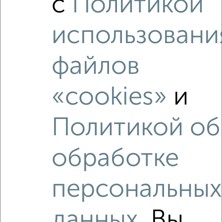
с
Политикой
использовани
файлов
1
Комната в 2-к квартире, на длительный срок, 16м²,
4/16 этаж
«cookies»
и
₽
3 000
в месяц
Советский район, Крахмалёва 55к1
Агентство, 26.07.2022
Политикой об
обработке
персональны
данных
. Вы
3