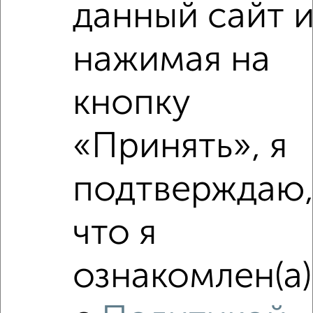
данный сайт 
этаж
₽
3 500
в месяц
Советский район, Дуки 5
нажимая на
Агентство, 17.08.2022
кнопку
«Принять», я
подтверждаю
1
Комната в 2-к квартире, на длительный срок, 16м²,
3/10 этаж
что я
₽
3 000
в месяц
Советский район, Костычева 72
ознакомлен(а)
Агентство, 26.07.2022