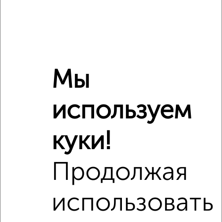
Мы
Рядом, с меньшей ценой
используем
Недалеко от Дуки 59/9 с ценой ниже
куки!
Продолжая
использовать
5
Комната в 2-к квартире, на длительный срок, 17м², 5/9