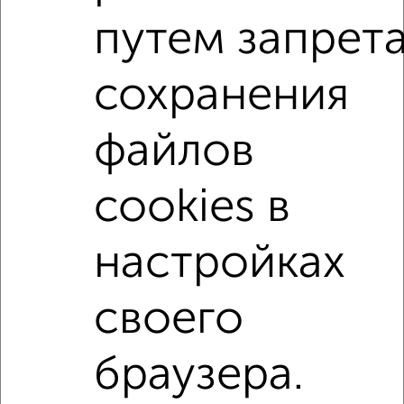
Советский район, Фокина 90
путем запрет
Агентство, 16.05.2022
сохранения
Комнаты в 2-к квартире
Поиск по схожим параметрам:
файлов
Советский район
на улице Дуки
с хорошим ремонтом
не первый этаж
cookies в
не последний этаж
с балконом
настройках
Цена до 4 000 в мес.
площадью до 20 м²
своего
↑ НАВЕРХ К МЕНЮ
В общежитии
В коммуналке
Без посредников
На сутки
браузера.